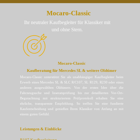
Mocaro-Classic
Ihr neutraler Kaufbegleiter für Klassiker mit
und ohne Stern.
Mocaro-Classic
Kaufberatung für Mercedes SL & weitere Oldtimer
Mocaro-Classic unterstützt Sie als unabhängiger Kaufbegleiter beim
Erwerb eines Mercedes SL & SLC R/C107, SL R129, R230 oder eines
anderen ausgewählten Oldtimers. Von der ersten Idee über die
Fahrzeugsuche und Inseratsprüfung bis zur detaillierten Vor-Ort-
Begutachtung mit strukturiertem Prüfprotokoll erhalten Sie eine
ehrliche, transparente Empfehlung. So treffen Sie eine fundierte
Kaufentscheidung und genießen Ihren Klassiker von Anfang an mit
einem guten Gefühl.
Leistungen & Einblicke
R107 Kaufbegleitung